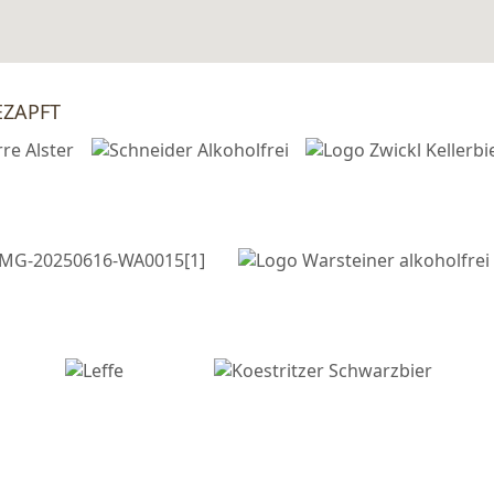
von
Google Maps iframe Gene
EZAPFT