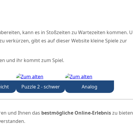
 zubereiten, kann es in Stoßzeiten zu Wartezeiten kommen. 
zu verkürzen, gibt es auf dieser Website kleine Spiele zur
cken und ihr kommt zum Spiel.
eicht
Puzzle 2 - schwer
Analog
ren und Ihnen das
bestmögliche Online-Erlebnis
zu bieten
nverstanden.
lt : Schifferhaus Petershagen & Webdesign & Suchmaschinenoptimierung SEO
PC